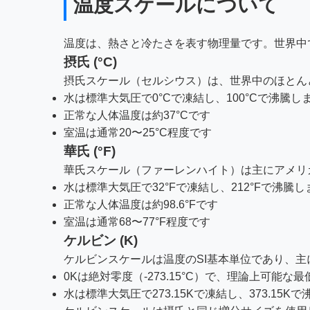
温度スケールについて
温度は、熱さと冷たさを表す物理量です。世界中
摂氏 (°C)
摂氏スケール（セルシウス）は、世界中のほとん
水は標準大気圧で0°Cで凍結し、100°Cで沸騰し
正常な人体温度は約37°Cです
室温は通常20〜25°C程度です
華氏 (°F)
華氏スケール（ファーレンハイト）は主にアメリ
水は標準大気圧で32°Fで凍結し、212°Fで沸騰し
正常な人体温度は約98.6°Fです
室温は通常68〜77°F程度です
ケルビン (K)
ケルビンスケールは温度のSI基本単位であり、
0Kは絶対零度（-273.15°C）で、理論上可能な
水は標準大気圧で273.15Kで凍結し、373.15K