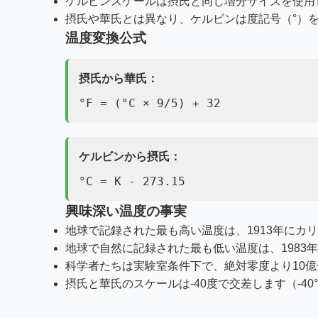
ケルビンスケールは摂氏と同じ増分サイズを使用
摂氏や華氏とは異なり、ケルビンは度記号（°）
温度変換公式
摂氏から華氏：
°F = (°C × 9/5) + 32
ケルビンから摂氏：
°C = K - 273.15
興味深い温度の事実
地球で記録された最も高い温度は、1913年にカリフ
地球で自然に記録された最も低い温度は、1983年に南
科学者たちは実験室条件下で、絶対零度より10億
摂氏と華氏のスケールは-40度で交差します（-40°C =